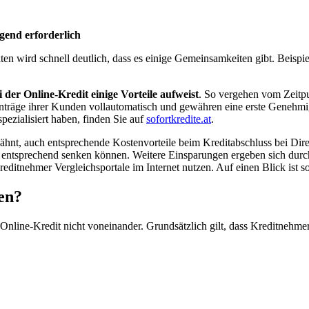
gend erforderlich
 wird schnell deutlich, dass es einige Gemeinsamkeiten gibt. Beispiel
 der Online-Kredit einige Vorteile aufweist
. So vergehen vom Zeitp
anträge ihrer Kunden vollautomatisch und gewähren eine erste Genehm
pezialisiert haben, finden Sie auf
sofortkredite.at
.
hnt, auch entsprechende Kostenvorteile beim Kreditabschluss bei Dire
en entsprechend senken können. Weitere Einsparungen ergeben sich durch
tnehmer Vergleichsportale im Internet nutzen. Auf einen Blick ist so e
en?
nline-Kredit nicht voneinander. Grundsätzlich gilt, dass Kreditnehmer