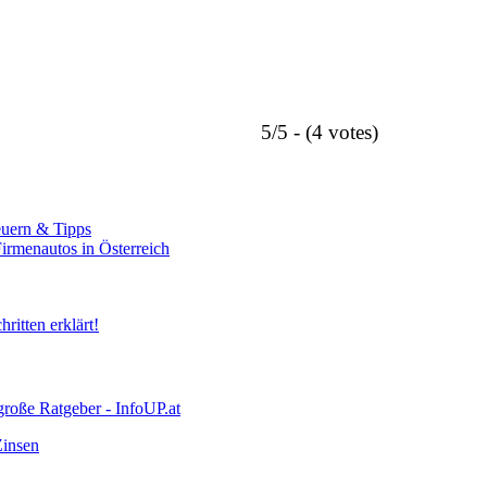
5/5 - (4 votes)
euern & Tipps
rmenautos in Österreich
itten erklärt!
große Ratgeber - InfoUP.at
Zinsen