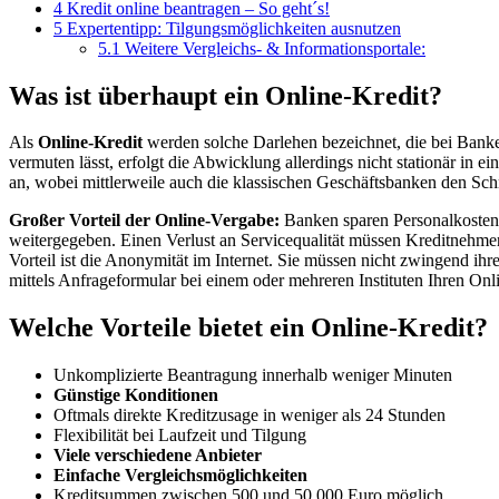
4
Kredit online beantragen – So geht´s!
5
Expertentipp: Tilgungsmöglichkeiten ausnutzen
5.1
Weitere Vergleichs- & Informationsportale:
Was ist überhaupt ein Online-Kredit?
Als
Online-Kredit
werden solche Darlehen bezeichnet, die bei Banken
vermuten lässt, erfolgt die Abwicklung allerdings nicht stationär in e
an, wobei mittlerweile auch die klassischen Geschäftsbanken den Schrit
Großer Vorteil der Online-Vergabe:
Banken sparen Personalkosten 
weitergegeben. Einen Verlust an Servicequalität müssen Kreditnehmer d
Vorteil ist die Anonymität im Internet. Sie müssen nicht zwingend i
mittels Anfrageformular bei einem oder mehreren Instituten Ihren Onl
Welche Vorteile bietet ein Online-Kredit?
Unkomplizierte Beantragung innerhalb weniger Minuten
Günstige Konditionen
Oftmals direkte Kreditzusage in weniger als 24 Stunden
Flexibilität bei Laufzeit und Tilgung
Viele verschiedene Anbieter
Einfache Vergleichsmöglichkeiten
Kreditsummen zwischen 500 und 50.000 Euro möglich