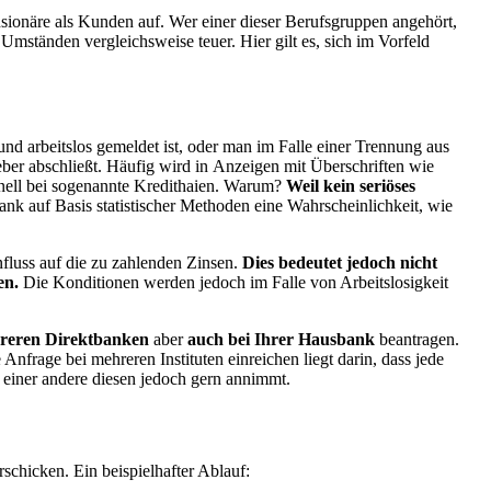
nsionäre als Kunden auf. Wer einer dieser Berufsgruppen angehört,
Umständen vergleichsweise teuer. Hier gilt es, sich im Vorfeld
und arbeitslos gemeldet ist, oder man im Falle einer Trennung aus
ber abschließt. Häufig wird in Anzeigen mit Überschriften wie
hnell bei sogenannte Kredithaien. Warum?
Weil kein seriöses
ank auf Basis statistischer Methoden eine Wahrscheinlichkeit, wie
nfluss auf die zu zahlenden Zinsen.
Dies bedeutet jedoch nicht
en.
Die Konditionen werden jedoch im Falle von Arbeitslosigkeit
ehreren Direktbanken
aber
auch bei Ihrer Hausbank
beantragen.
nfrage bei mehreren Instituten einreichen liegt darin, dass jede
 einer andere diesen jedoch gern annimmt.
schicken. Ein beispielhafter Ablauf: