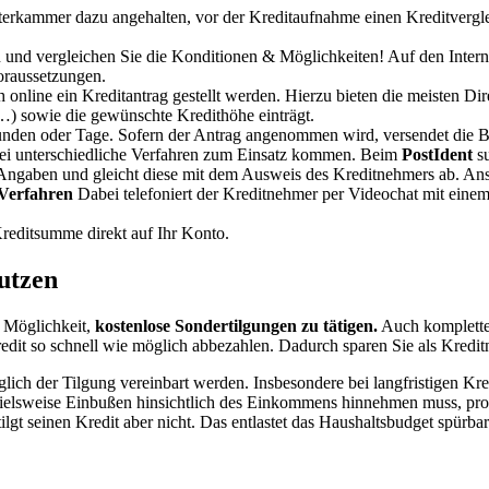
erkammer dazu angehalten, vor der Kreditaufnahme einen Kreditvergl
 und vergleichen Sie die Konditionen & Möglichkeiten! Auf den Interne
oraussetzungen.
online ein Kreditantrag gestellt werden. Hierzu bieten die meisten Di
…) sowie die gewünschte Kredithöhe einträgt.
nden oder Tage. Sofern der Antrag angenommen wird, versendet die Ban
 zwei unterschiedliche Verfahren zum Einsatz kommen. Beim
PostIdent
su
 Angaben und gleicht diese mit dem Ausweis des Kreditnehmers ab. Ans
Verfahren
Dabei telefoniert der Kreditnehmer per Videochat mit eine
reditsumme direkt auf Ihr Konto.
utzen
e Möglichkeit,
kostenlose Sondertilgungen zu tätigen.
Auch komplette
 Kredit so schnell wie möglich abbezahlen. Dadurch sparen Sie als Kredit
h der Tilgung vereinbart werden. Insbesondere bei langfristigen Kredit
ielsweise Einbußen hinsichtlich des Einkommens hinnehmen muss, profi
lgt seinen Kredit aber nicht. Das entlastet das Haushaltsbudget spürbar