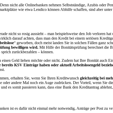
s. Denn nicht alle Onlinebanken nehmen Selbstständige, Azubis oder Pe
tmarktplätze wie etwa Lendico können Abhilfe schaffen, sind aber unter 
ade nicht so rosig aussieht – man beispielsweise den Job verloren hat 
klich darauf achten, dass man den Kredit bei einem seriösen Kreditge
beitslose
“ geworben, doch meist landen Sie in solchen Fällen ganz sc
rüfung bewilligen wird.
Mit Hilfe der Bonitätsprüfung berechnet die B
 – sprich zurückbezahlen – können.
n einen Geld liehen möchte oder nicht. Zudem hat Ihre Bonität auch Ei
bereits KSV Einträge haben oder aktuell Arbeitslosengeld bezieh
st.
ommen, erhalten Sie, wenn Sie Ihren Kreditwunsch
gleichzeitig bei m
e oder andere Mal noch ein Auge zudrücken. Der Vorteil, wenn Sie die A
 und es somit passieren kann, dass eine Bank den Kreditantrag ablehnt,
nken ist es dafür nicht einmal mehr notwendig, Anträge per Post zu ver