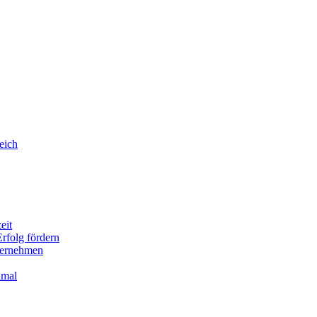
eich
eit
rfolg fördern
nternehmen
imal