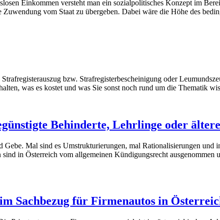
sen Einkommen versteht man ein sozialpolitisches Konzept im Bereic
zielle Zuwendung vom Staat zu übergeben. Dabei wäre die Höhe des bed
n Strafregisterauszug bzw. Strafregisterbescheinigung oder Leumundsze
halten, was es kostet und was Sie sonst noch rund um die Thematik wi
egünstigte Behinderte, Lehrlinge oder älte
d Gebe. Mal sind es Umstrukturierungen, mal Rationalisierungen und i
n sind in Österreich vom allgemeinen Kündigungsrecht ausgenommen u
m Sachbezug für Firmenautos in Österreic