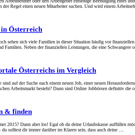
Arbeitnehmer oder den Arbeitgeber einseitige Beendigung eines unbefr
in der Regel einen neuen Mitarbeiter suchen. Und wird einem Arbeitn
in Österreich
h sehen sich viele Familien in dieser Situation häufig vor finanziellen
nd Familien. Neben der finanziellen Leistungen, die eine Schwangere 
rtale Österreichs im Vergleich
e sind auf der Suche nach einem neuen Job, einer neuen Herausforderun
schen Arbeitsmarkt besteht? Dann sind Online Jobbörsen definitiv die 
n & finden
mer 2015? Dann aber los! Egal ob du deine Urlaubskasse auffüllen möcht
 du solltest dir immer darüber im Klaren sein, dass auch deine …