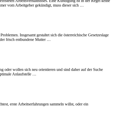
isteten Arbeitsverhältnisses. Eine Kündigung ist in der Regel keine
ehmer vom Arbeitgeber gekündigt, muss dieser sich …
 Problemen. Insgesamt gestaltet sich die österreichische Gesetzeslage
oder frisch entbundene Mutter …
g oder wollen sich neu orientieren und sind daher auf der Suche
optimale Anlaufstelle …
est, erste Arbeitserfahrungen sammeln willst, oder ein