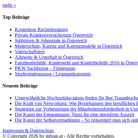
mehr »
Top Beiträge
Kostenlose Rechtsberatung
Private Krankenversicherung Österreich
Jobbörsen & Jobportale in Österreich
Mutterschutz, Karenz und Karenzmodelle in Österreich
Vaterschaftstest
Alimente & Unterhalt in Österreich
Familienbeihilfe, Kindergeld und Kinderbeihilfe 2016 in Österr
PKW Sachbezug – Firmenauto
Strafregisterauszug / Leumundszeugnis
Neueste Beiträge
Ungewöhnliche Hochzeitslocations finden für Ihre Traumhochz
Die Kraft von Networking: Wie Beziehungen den beruflichen E
Strategien zur Verbesserung der Mitarbeiterzufriedenheit in U
Die Kunst der Entspannung: Tipps für eine stressfreie Auszeit
Die Kunst der Selbstvermarktung – So präsentiert man sich opt
Impressum & Datenschutz
© Copyright 2026 by infoup.at - Alle Rechte vorbehalten.