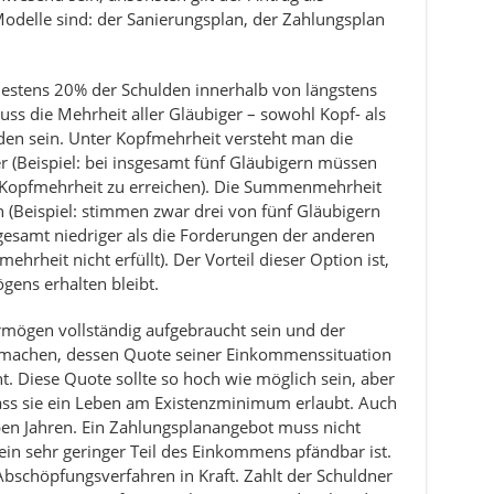
odelle sind: der Sanierungsplan, der Zahlungsplan
stens 20% der Schulden innerhalb von längstens
uss die Mehrheit aller Gläubiger – sowohl Kopf- als
n sein. Unter Kopfmehrheit versteht man die
 (Beispiel: bei insgesamt fünf Gläubigern müssen
 Kopfmehrheit zu erreichen). Die Summenmehrheit
 (Beispiel: stimmen zwar drei von fünf Gläubigern
gesamt niedriger als die Forderungen der anderen
hrheit nicht erfüllt). Der Vorteil dieser Option ist,
gens erhalten bleibt.
ögen vollständig aufgebraucht sein und der
 machen, dessen Quote seiner Einkommenssituation
t. Diese Quote sollte so hoch wie möglich sein, aber
ass sie ein Leben am Existenzminimum erlaubt. Auch
ieben Jahren. Ein Zahlungsplanangebot muss nicht
ein sehr geringer Teil des Einkommens pfändbar ist.
n Abschöpfungsverfahren in Kraft. Zahlt der Schuldner