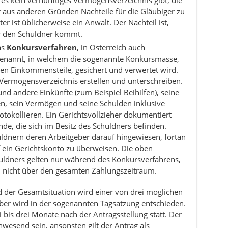
es kein vernünftiges Vermögensverzeichnis gibt, die
r aus anderen Gründen Nachteile für die Gläubiger zu
er ist üblicherweise ein Anwalt. Der Nachteil ist,
ür den Schuldner kommt.
as
Konkursverfahren
, in Österreich auch
enannt, in welchem die sogenannte Konkursmasse,
en Einkommensteile, gesichert und verwertet wird.
 Vermögensverzeichnis erstellen und unterschreiben.
d andere Einkünfte (zum Beispiel Beihilfen), seine
n, sein Vermögen und seine Schulden inklusive
tokollieren. Ein Gerichtsvollzieher dokumentiert
e, die sich im Besitz des Schuldners befinden.
uldnern deren Arbeitgeber darauf hingewiesen, fortan
 ein Gerichtskonto zu überweisen. Die oben
ldners gelten nur während des Konkursverfahrens,
h nicht über den gesamten Zahlungszeitraum.
der Gesamtsituation wird einer von drei möglichen
über wird in der sogenannten Tagsatzung entschieden.
 bis drei Monate nach der Antragsstellung statt. Der
wesend sein, ansonsten gilt der Antrag als