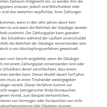
mten Zeitraum fristgerecht ein, so werden ihm die
gsplans erlassen. Jedoch sind Mitschuldner oder
 sind also weiterhin verpflichtet, ihren Zahlungen
 kommen, wenn in den zehn Jahren davor kein
eten ist und wenn die Mehrheit der Gläubiger (wieder
eit) zustimmt. Der Zahlungsplan kann geändert
age des Schuldners während der Laufzeit unverschuldet
nfalls die Mehrheit der Gläubiger einverstanden sein.
matisch in ein Abschöpfungsverfahren gewechselt.
ann vom Gericht eingeleitet, wenn die Gläubiger
h mit einem Zahlungsplan einverstanden sind oder
es Schuldners derart verschlechtert, dass einem
en werden kann. Dieses Modell dauert fünf Jahre
mens muss an einen Treuhänder weitergegeben
ubiger verteilt. Dieses Verfahren kommt nur
icht wegen betrügerischer Krida (Vortäuschen
enen Vorteil, zum Beispiel Verheimlichen,
erstören von Vermögen oder Vortäuschen von nicht
ubigerbegünstigung (alle Gläubiger müssen