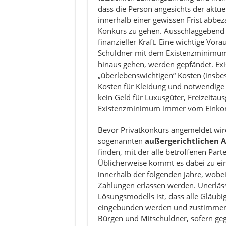
dass die Person angesichts der aktuel
innerhalb einer gewissen Frist abbez
Konkurs zu gehen. Ausschlaggebend i
finanzieller Kraft. Eine wichtige Vora
Schuldner mit dem Existenzminimums
hinaus gehen, werden gepfändet. Ex
„überlebenswichtigen“ Kosten (insb
Kosten für Kleidung und notwendige 
kein Geld für Luxusgüter, Freizeitau
Existenzminimum immer vom Eink
Bevor Privatkonkurs angemeldet wird,
sogenannten
außergerichtlichen A
finden, mit der alle betroffenen Part
Üblicherweise kommt es dabei zu ei
innerhalb der folgenden Jahre, wobe
Zahlungen erlassen werden. Unerläs
Lösungsmodells ist, dass alle Gläubi
eingebunden werden und zustimmen. 
Bürgen und Mitschuldner, sofern geg