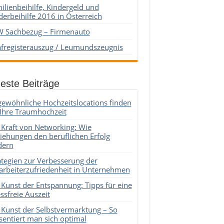
ilienbeihilfe, Kindergeld und
derbeihilfe 2016 in Österreich
 Sachbezug – Firmenauto
afregisterauszug / Leumundszeugnis
este Beiträge
ewöhnliche Hochzeitslocations finden
 Ihre Traumhochzeit
 Kraft von Networking: Wie
iehungen den beruflichen Erfolg
dern
ategien zur Verbesserung der
arbeiterzufriedenheit in Unternehmen
 Kunst der Entspannung: Tipps für eine
essfreie Auszeit
 Kunst der Selbstvermarktung – So
sentiert man sich optimal