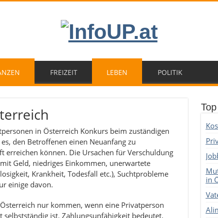
ANZEN
FREIZEIT
LEBEN
POLITIK
Top
terreich
Kos
tpersonen in Österreich Konkurs beim zuständigen
Pri
t es, den Betroffenen einen Neuanfang zu
aft erreichen können. Die Ursachen für Verschuldung
Job
 mit Geld, niedriges Einkommen, unerwartete
Mut
losigkeit, Krankheit, Todesfall etc.), Suchtprobleme
in 
ur einige davon.
Vat
 Österreich nur kommen, wenn eine Privatperson
Ali
 selbstständig ist. Zahlungsunfähigkeit bedeutet,