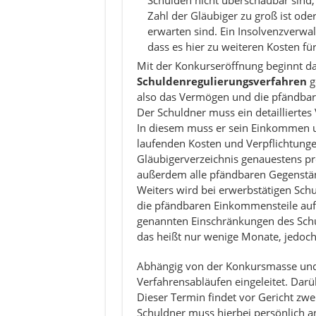
Schulden nicht überschaubar sind, 
Zahl der Gläubiger zu groß ist ode
erwarten sind. Ein Insolvenzverwalt
dass es hier zu weiteren Kosten f
Mit der Konkurseröffnung beginnt d
Schuldenregulierungsverfahren
g
also das Vermögen und die pfändbar
Der Schuldner muss ein detailliertes
In diesem muss er sein Einkommen un
laufenden Kosten und Verpflichtunge
Gläubigerverzeichnis genauestens pro
außerdem alle pfändbaren Gegenständ
Weiters wird bei erwerbstätigen Sch
die pfändbaren Einkommensteile auf
genannten Einschränkungen des Schu
das heißt nur wenige Monate, jedoc
Abhängig von der Konkursmasse und 
Verfahrensabläufen eingeleitet. Dar
Dieser Termin findet vor Gericht zwei
Schuldner muss hierbei persönlich an