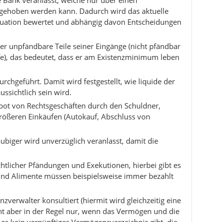
e Bank veranlasst, welche nur über einen
fgehoben werden kann. Dadurch wird das aktuelle
ituation bewertet und abhängig davon Entscheidungen
er unpfändbare Teile seiner Eingänge (nicht pfändbar
lfe), das bedeutet, dass er am Existenzminimum leben
chgeführt. Damit wird festgestellt, wie liquide der
ssichtlich sein wird.
bot von Rechtsgeschäften durch den Schuldner,
 größeren Einkäufen (Autokauf, Abschluss von
ubiger wird unverzüglich veranlasst, damit die
tlicher Pfändungen und Exekutionen, hierbei gibt es
und Alimente müssen beispielsweise immer bezahlt
zverwalter konsultiert (hiermit wird gleichzeitig eine
eht aber in der Regel nur, wenn das Vermögen und die