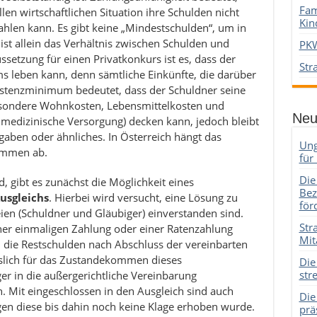
Fam
len wirtschaftlichen Situation ihre Schulden nicht
Kin
ahlen kann. Es gibt keine „Mindestschulden“, um in
st allein das Verhältnis zwischen Schulden und
PKW
ussetzung für einen Privatkonkurs ist es, dass der
Str
 leben kann, denn sämtliche Einkünfte, die darüber
istenzminimum bedeutet, dass der Schuldner seine
esondere Wohnkosten, Lebensmittelkosten und
Neu
medizinische Versorgung) decken kann, jedoch bleibt
sgaben oder ähnliches. In Österreich hängt das
Ung
ommen ab.
für
Die
 gibt es zunächst die Möglichkeit eines
Bez
usgleichs
. Hierbei wird versucht, eine Lösung zu
för
eien (Schuldner und Gläubiger) einverstanden sind.
Str
ner einmaligen Zahlung oder einer Ratenzahlung
Mit
i die Restschulden nach Abschluss der vereinbarten
slich für das Zustandekommen dieses
Die
str
ger in die außergerichtliche Vereinbarung
Mit eingeschlossen in den Ausgleich sind auch
Die
en diese bis dahin noch keine Klage erhoben wurde.
prä