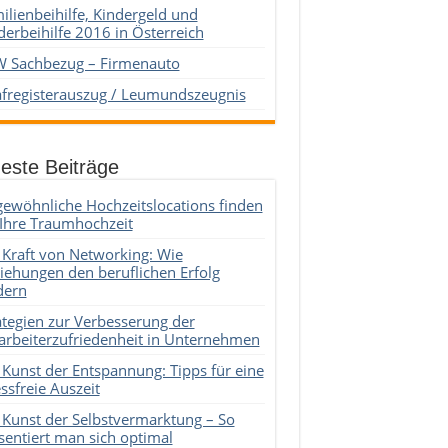
ilienbeihilfe, Kindergeld und
derbeihilfe 2016 in Österreich
 Sachbezug – Firmenauto
afregisterauszug / Leumundszeugnis
este Beiträge
ewöhnliche Hochzeitslocations finden
 Ihre Traumhochzeit
 Kraft von Networking: Wie
iehungen den beruflichen Erfolg
dern
ategien zur Verbesserung der
arbeiterzufriedenheit in Unternehmen
 Kunst der Entspannung: Tipps für eine
essfreie Auszeit
 Kunst der Selbstvermarktung – So
sentiert man sich optimal