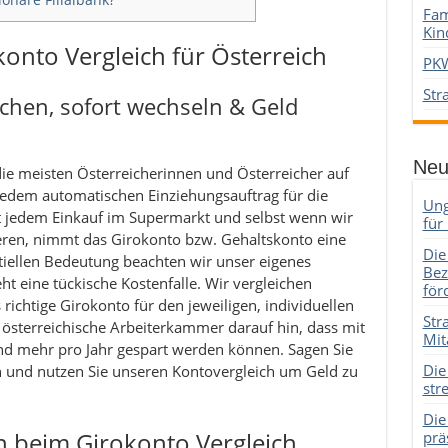
Fam
Kin
onto Vergleich für Österreich
PKW
Str
ichen, sofort wechseln & Geld
Neu
die meisten Österreicherinnen und Österreicher auf
jedem automatischen Einziehungsauftrag für die
Ung
t jedem Einkauf im Supermarkt und selbst wenn wir
für
ieren, nimmt das Girokonto bzw. Gehaltskonto eine
Die
entiellen Bedeutung beachten wir unser eigenes
Bez
ht eine tückische Kostenfalle. Wir vergleichen
för
richtige Girokonto für den jeweiligen, individuellen
Str
 österreichische Arbeiterkammer darauf hin, dass mit
Mit
nd mehr pro Jahr gespart werden können. Sagen Sie
Die
und nutzen Sie unseren Kontovergleich um Geld zu
str
Die
en beim Girokonto Vergleich
prä