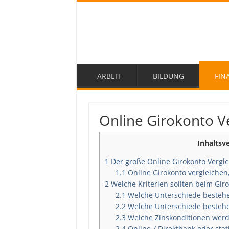
ARBEIT
BILDUNG
FIN
Online Girokonto Ve
Inhaltsv
1
Der große Online Girokonto Vergle
1.1
Online Girokonto vergleichen,
2
Welche Kriterien sollten beim Gir
2.1
Welche Unterschiede besteh
2.2
Welche Unterschiede bestehen
2.3
Welche Zinskonditionen wer
2.4
Online-/ Direktbank oder stat