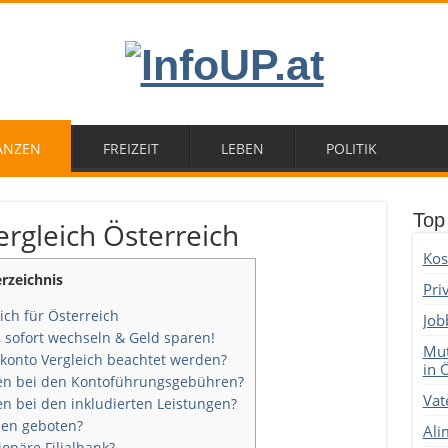
ANZEN
FREIZEIT
LEBEN
POLITIK
Top
rgleich Österreich
Kos
erzeichnis
Pri
ich für Österreich
Job
 sofort wechseln & Geld sparen!
Mut
okonto Vergleich beachtet werden?
in 
en bei den Kontoführungsgebühren?
Vat
 bei den inkludierten Leistungen?
den geboten?
Ali
ionäre Filialbank?