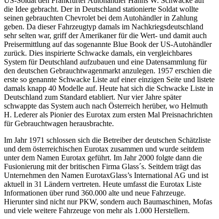
US-Soldat den Frankfurter Autohändler Hanns W. Schwacke auf
die Idee gebracht. Der in Deutschland stationierte Soldat wollte
seinen gebrauchten Chevrolet bei dem Autohändler in Zahlung
geben. Da dieser Fahrzeugtyp damals im Nachkriegsdeutschland
sehr selten war, griff der Amerikaner für die Wert- und damit auch
Preisermittlung auf das sogenannte Blue Book der US-Autohändler
zurück. Dies inspirierte Schwacke damals, ein vergleichbares
System für Deutschland aufzubauen und eine Datensammlung für
den deutschen Gebrauchtwagenmarkt anzulegen. 1957 erschien die
erste so genannte Schwacke Liste auf einer einzigen Seite und listete
damals knapp 40 Modelle auf. Heute hat sich die Schwacke Liste in
Deutschland zum Standard etabliert. Nur vier Jahre später
schwappte das System auch nach Österreich herüber, wo Helmuth
H. Lederer als Pionier des Eurotax zum ersten Mal Preisnachrichten
für Gebrauchtwagen herausbrachte.
Im Jahr 1971 schlossen sich die Betreiber der deutschen Schätzliste
und dem österreichischen Eurotax zusammen und wurde seitdem
unter dem Namen Eurotax geführt. Im Jahr 2000 folgte dann die
Fusionierung mit der britischen Firma Glass´s. Seitdem trägt das
Unternehmen den Namen EurotaxGlass’s International AG und ist
aktuell in 31 Ländern vertreten. Heute umfasst die Eurotax Liste
Informationen über rund 360.000 alte und neue Fahrzeuge.
Hierunter sind nicht nur PKW, sondern auch Baumaschinen, Mofas
und viele weitere Fahrzeuge von mehr als 1.000 Herstellern.