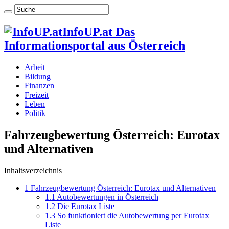
InfoUP.at Das
Informationsportal aus Österreich
Arbeit
Bildung
Finanzen
Freizeit
Leben
Politik
Fahrzeugbewertung Österreich: Eurotax
und Alternativen
Inhaltsverzeichnis
1
Fahrzeugbewertung Österreich: Eurotax und Alternativen
1.1
Autobewertungen in Österreich
1.2
Die Eurotax Liste
1.3
So funktioniert die Autobewertung per Eurotax
Liste