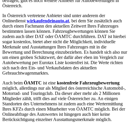
befragen, gibt es noch weitere Anbieter für Autobewertungen in
Österreich.
In Österreich vertretene Anbieter sind unter anderem der
Onlinedienst
wirkaufendeinauto.at
, bei dem Sie zusätzlich auch
durch einen Fachmann den aktuellen Zeitwert Ihres Fahrzeuges
bestimmten lassen können. Fahrzeugbewertungen können Sie
zudem auch über DAT oder ÖAMTC durchführen. DAT ist hierbei
sogar kostenlos, bietet aber nicht die Möglichkeit, individuelle
Merkmale und Ausstattungen Ihres Fahrzeuges mit in die
Bewertung und Berechnung einzubeziehen. Es handelt sich also nur
um einen groben Schätzwert, der dafür aber eben im Vergleich zur
Autobewertung per Eurotax Liste kostenfrei ist. Die Werte richten
sich nach den Ein- und Verkaufsdaten des aktuellen
Gebrauchtwagenmarktes.
Auch beim
ÖAMTC
ist eine
kostenfreie Fahrzeugbewertung
möglich, allerdings nur als Mitglied des österreichische Automobil-,
Motorrad- und Touringclub. Da dieser aber mehr als 2 Millionen
Mitglieder zählt, trifft dies auf viele Österreicher zu. An einigen
Standorten des Unternehmens ist zudem auch eine Wertermittlung
Ihres KFZs durch einen Mitarbeiter von ÖAMTC möglich. Bei der
Onlineabfrage des Autowertes ist hingegen auch hier keine
Berücksichtigung einzelner Ausstattungsmerkmale möglich.