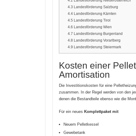
4.2
Landesförderung Niederösterreich
4.3
Landesförderung Salzburg
4.4
Landesförderung Kärnten
4.5
Landesförderung Tirol
4.6
Landesförderung Wien
4.7
Landesförderung Burgenland
4.8
Landesförderung Vorarlberg
4.9
Landesförderung Steiermark
Kosten einer Pelle
Amortisation
Die Investitionskosten für eine Pelletheiz
zusammen. In der Regel werden von den jewe
denen die Bestandteile ebenso wie die Mont
Für ein neues
Komplettpaket mit
Neuem Pelletkessel
Gewebetank