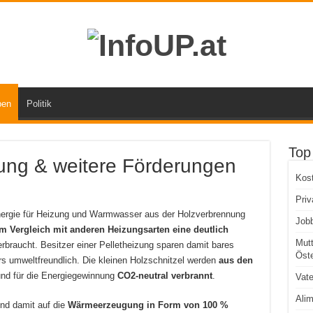
ben
Politik
Top
ung & weitere Förderungen
Kos
Priv
nergie für Heizung und Warmwasser aus der Holzverbrennung
Jobb
 im Vergleich mit anderen Heizungsarten eine deutlich
Mutt
rbraucht. Besitzer einer Pelletheizung sparen damit bares
Öste
s umweltfreundlich. Die kleinen Holzschnitzel werden
aus den
nd für die Energiegewinnung
CO2-neutral verbrannt
.
Vate
Alim
nd damit auf die
Wärmeerzeugung
in Form von 100 %