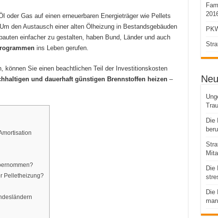
Fami
2016
Öl oder Gas auf einen erneuerbaren Energieträger wie Pellets
t. Um den Austausch einer alten Ölheizung in Bestandsgebäuden
PKW
bauten einfacher zu gestalten, haben Bund, Länder und auch
Stra
rprogrammen
ins Leben gerufen.
n, können Sie einen beachtlichen Teil der Investitionskosten
Neu
chhaltigen und dauerhaft günstigen Brennstoffen heizen
–
Unge
Tra
Die 
beru
Amortisation
Stra
Mita
 übernommen?
Die 
r Pelletheizung?
stre
Die 
ndesländern
man 