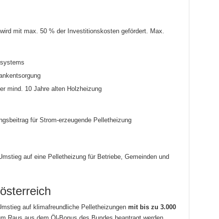
ird mit max. 50 % der Investitionskosten gefördert. Max.
zsystems
Tankentsorgung
er mind. 10 Jahre alten Holzheizung
gsbeitrag für Strom-erzeugende Pelletheizung
stieg auf eine Pelletheizung für Betriebe, Gemeinden und
österreich
Umstieg auf klimafreundliche Pelletheizungen
mit bis zu 3.000
zum Raus aus dem Öl-Bonus des Bundes beantragt werden.