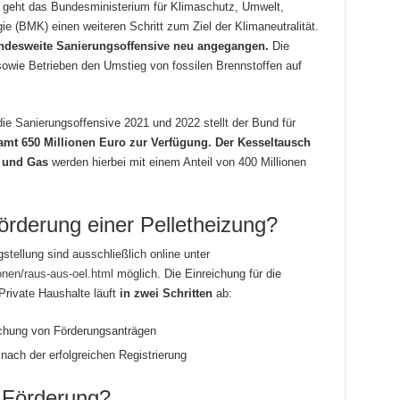
geht das Bundesministerium für Klimaschutz, Umwelt,
ie (BMK) einen weiteren Schritt zum Ziel der Klimaneutralität.
ndesweite Sanierungsoffensive neu angegangen.
Die
sowie Betrieben den Umstieg von fossilen Brennstoffen auf
ie Sanierungsoffensive 2021 und 2022 stellt der Bund für
amt 650 Millionen Euro zur Verfügung. Der Kesseltausch
l und Gas
werden hierbei mit einem Anteil von 400 Millionen
örderung einer Pelletheizung?
stellung sind ausschließlich online unter
onen/raus-aus-oel.html
möglich. Die Einreichung für die
Private Haushalte läuft
in zwei Schritten
ab:
eichung von Förderungsanträgen
nach der erfolgreichen Registrierung
 Förderung?