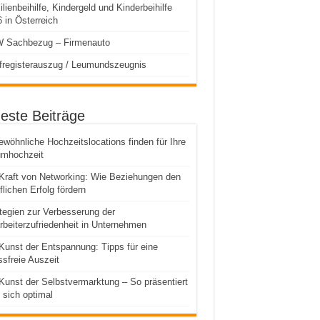
lienbeihilfe, Kindergeld und Kinderbeihilfe
 in Österreich
 Sachbezug – Firmenauto
fregisterauszug / Leumundszeugnis
este Beiträge
wöhnliche Hochzeitslocations finden für Ihre
umhochzeit
Kraft von Networking: Wie Beziehungen den
flichen Erfolg fördern
tegien zur Verbesserung der
rbeiterzufriedenheit in Unternehmen
Kunst der Entspannung: Tipps für eine
ssfreie Auszeit
Kunst der Selbstvermarktung – So präsentiert
sich optimal