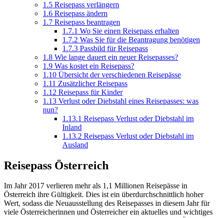
1.5
Reisepass verlängern
1.6
Reisepass ändern
1.7
Reisepass beantragen
1.7.1
Wo Sie einen Reisepass erhalten
1.7.2
Was Sie für die Beantragung benötigen
1.7.3
Passbild für Reisepass
1.8
Wie lange dauert ein neuer Reisepasses?
1.9
Was kostet ein Reisepass?
1.10
Übersicht der verschiedenen Reisepässe
1.11
Zusätzlicher Reisepass
1.12
Reisepass für Kinder
1.13
Verlust oder Diebstahl eines Reisepasses: was
nun?
1.13.1
Reisepass Verlust oder Diebstahl im
Inland
1.13.2
Reisepass Verlust oder Diebstahl im
Ausland
Reisepass Österreich
Im Jahr 2017 verlieren mehr als 1,1 Millionen Reisepässe in
Österreich ihre Gültigkeit. Dies ist ein überdurchschnittlich hoher
Wert, sodass die Neuausstellung des Reisepasses in diesem Jahr für
viele Österreicherinnen und Österreicher ein aktuelles und wichtiges