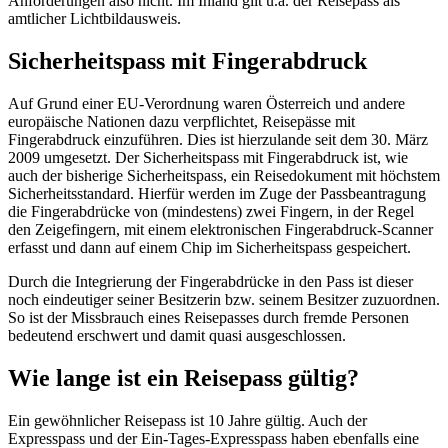
Anforderungen also nicht. Im Inland gilt u.a. der Reisepass als
amtlicher Lichtbildausweis.
Sicherheitspass mit Fingerabdruck
Auf Grund einer EU-Verordnung waren Österreich und andere
europäische Nationen dazu verpflichtet, Reisepässe mit
Fingerabdruck einzuführen. Dies ist hierzulande seit dem 30. März
2009 umgesetzt. Der Sicherheitspass mit Fingerabdruck ist, wie
auch der bisherige Sicherheitspass, ein Reisedokument mit höchstem
Sicherheitsstandard. Hierfür werden im Zuge der Passbeantragung
die Fingerabdrücke von (mindestens) zwei Fingern, in der Regel
den Zeigefingern, mit einem elektronischen Fingerabdruck-Scanner
erfasst und dann auf einem Chip im Sicherheitspass gespeichert.
Durch die Integrierung der Fingerabdrücke in den Pass ist dieser
noch eindeutiger seiner Besitzerin bzw. seinem Besitzer zuzuordnen.
So ist der Missbrauch eines Reisepasses durch fremde Personen
bedeutend erschwert und damit quasi ausgeschlossen.
Wie lange ist ein Reisepass gültig?
Ein gewöhnlicher Reisepass ist 10 Jahre gültig. Auch der
Expresspass und der Ein-Tages-Expresspass haben ebenfalls eine