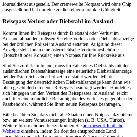
Journaldienst ausgestellt. Der cremeweiße Notpass wird ohne Chip
ausgestellt und hat nur eine zeitlich eingeschränkte Gültigkeit.
Reisepass Verlust oder Diebstahl im Ausland
Kommt Ihnen Ihr Reisepass durch Diebstahl oder Verlust im
Ausland abhanden, müssen Sie eine Verlust- oder Diebstahlsanzeige
bei der örtlichen Polizei im Ausland erstatten. Aufgrund dieser
Anzeige stellt Ihnen eine österreichische Vertretungsbehörde
(Botschaft oder Konsulat) einen Notpass für Ihre Rückreise aus.
Sind Sie zurück im Inland, muss im Falle eines Diebstahls mit der
ausländischen Diebstahlsanzeige eine neuerliche Diebstahlsanzeige
bei der österreichischen Polizei in erstattet werden. Mit der
Bestätigung der österreichischen Diebstahlsanzeige kann dann wie
oben geschildert ein neuer Reisepass beantragt werden. Handelt es
sich hingegen um den Verlust des Reisepasses im Ausland, reicht
auch hier eine mündliche Bekanntgabe des Verlustes gegenüber der
Passbehörde, während Sie Ihren neuen Reisepass beantragen.
Bitte beachten Sie, dass nicht alle Staaten einen Notpass akzeptieren
bzw. an weitere Voraussetzungen knüpfen (z. B. USA, Türkei).
Weitere Informationen hierzu können Sie
auf dieser öffentliche
Webseite
einsehen, indem Sie dort das entsprechende Land
auswählen und sich dann unter „Einreise & Ausreise“ über die