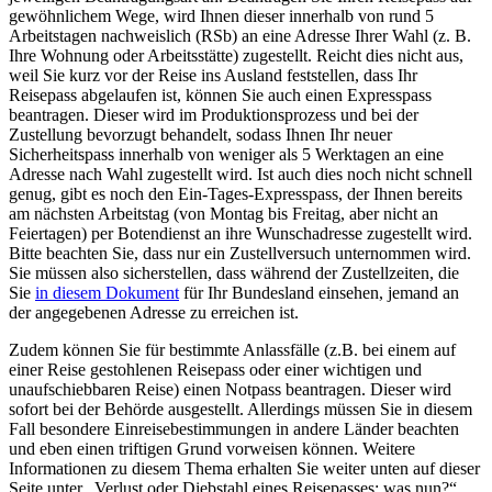
gewöhnlichem Wege, wird Ihnen dieser innerhalb von rund 5
Arbeitstagen nachweislich (RSb) an eine Adresse Ihrer Wahl (z. B.
Ihre Wohnung oder Arbeitsstätte) zugestellt. Reicht dies nicht aus,
weil Sie kurz vor der Reise ins Ausland feststellen, dass Ihr
Reisepass abgelaufen ist, können Sie auch einen Expresspass
beantragen. Dieser wird im Produktionsprozess und bei der
Zustellung bevorzugt behandelt, sodass Ihnen Ihr neuer
Sicherheitspass innerhalb von weniger als 5 Werktagen an eine
Adresse nach Wahl zugestellt wird. Ist auch dies noch nicht schnell
genug, gibt es noch den Ein-Tages-Expresspass, der Ihnen bereits
am nächsten Arbeitstag (von Montag bis Freitag, aber nicht an
Feiertagen) per Botendienst an ihre Wunschadresse zugestellt wird.
Bitte beachten Sie, dass nur ein Zustellversuch unternommen wird.
Sie müssen also sicherstellen, dass während der Zustellzeiten, die
Sie
in diesem Dokument
für Ihr Bundesland einsehen, jemand an
der angegebenen Adresse zu erreichen ist.
Zudem können Sie für bestimmte Anlassfälle (z.B. bei einem auf
einer Reise gestohlenen Reisepass oder einer wichtigen und
unaufschiebbaren Reise) einen Notpass beantragen. Dieser wird
sofort bei der Behörde ausgestellt. Allerdings müssen Sie in diesem
Fall besondere Einreisebestimmungen in andere Länder beachten
und eben einen triftigen Grund vorweisen können. Weitere
Informationen zu diesem Thema erhalten Sie weiter unten auf dieser
Seite unter „Verlust oder Diebstahl eines Reisepasses: was nun?“.