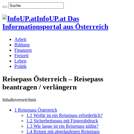
InfoUP.at Das
Informationsportal aus Österreich
Arbeit
Bildung
Finanzen
Freizeit
Leben
Politik
Reisepass Österreich – Reisepass
beantragen / verlängern
Inhaltsverzeichnis
1
Reisepass Österreich
1.1
Wofür ist ein Reisepass erforderlich?
1.2
Sicherheitspass mit Fingerabdruck
1.3
Wie lange ist ein Reisepass gültig?
1.4
Reisen mit abgelaufenen Reisepass