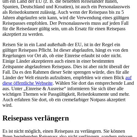
um ein Land der EU (z. B. die beliebten Reiseländer Italien,
Spanien, Deutschland und Kroatien), ist auch ein Personalausweis
als Reisedokument zulässig. Auch wenn der Reisepass bis zu 5
Jahren abgelaufen sein kann, wird die Verwendung eines gültigen
Reisepasses empfohlen. Der Personalausweis muss auf jeden Fall
für die Reisedauer gültig sein, um als Ersatz für einen Reisepass
akzeptiert zu werden.
Reisen Sie in ein Land außerhalb der EU, ist in der Regel ein
gültiger Reisepass Pflicht. Ist dieser abgelaufen, hängt es von den
Regelungen vor Ort ab, ob eine Einreise erlaubt ist oder nicht.
Einige Länder akzeptieren auch einen in einer bestimmten
Zeitspanne abgelaufenen Reisepass. Dies ist aber nicht überall der
Fall. Da es den Rahmen dieser Seite sprengen würde, dies für alle
Länder der Welt einzeln aufzulisten, empfehlen wir einen Blick
auf
diese öffentliche Webseite
. Wählen Sie dort das entsprechende Land
aus. Unter „Einreise & Ausreise“ informieren Sie sich über alle
wichtigen Themen wie Passgültigkeit, Reisedokumente und mehr.
Auch erfahren Sie dort, ob ein cremefarbiger Notpass akzeptiert
wird.
Reisepass verlängern
Es ist nicht möglich, einen Reisepass zu verlängern. Sie können
Ihren bestehenden Reisepass also nicht verlängern, sondern müssen