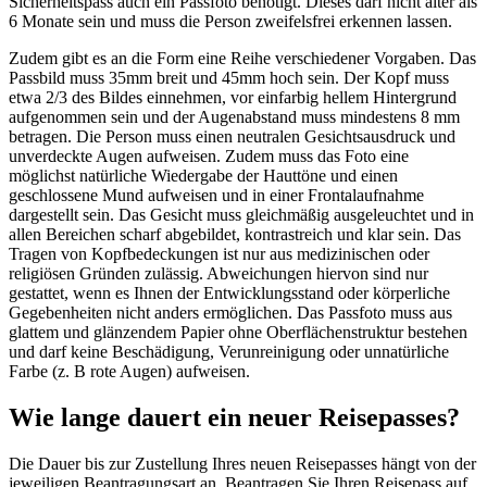
Sicherheitspass auch ein Passfoto benötigt. Dieses darf nicht älter als
6 Monate sein und muss die Person zweifelsfrei erkennen lassen.
Zudem gibt es an die Form eine Reihe verschiedener Vorgaben. Das
Passbild muss 35mm breit und 45mm hoch sein. Der Kopf muss
etwa 2/3 des Bildes einnehmen, vor einfarbig hellem Hintergrund
aufgenommen sein und der Augenabstand muss mindestens 8 mm
betragen. Die Person muss einen neutralen Gesichtsausdruck und
unverdeckte Augen aufweisen. Zudem muss das Foto eine
möglichst natürliche Wiedergabe der Hauttöne und einen
geschlossene Mund aufweisen und in einer Frontalaufnahme
dargestellt sein. Das Gesicht muss gleichmäßig ausgeleuchtet und in
allen Bereichen scharf abgebildet, kontrastreich und klar sein. Das
Tragen von Kopfbedeckungen ist nur aus medizinischen oder
religiösen Gründen zulässig. Abweichungen hiervon sind nur
gestattet, wenn es Ihnen der Entwicklungsstand oder körperliche
Gegebenheiten nicht anders ermöglichen. Das Passfoto muss aus
glattem und glänzendem Papier ohne Oberflächenstruktur bestehen
und darf keine Beschädigung, Verunreinigung oder unnatürliche
Farbe (z. B rote Augen) aufweisen.
Wie lange dauert ein neuer Reisepasses?
Die Dauer bis zur Zustellung Ihres neuen Reisepasses hängt von der
jeweiligen Beantragungsart an. Beantragen Sie Ihren Reisepass auf