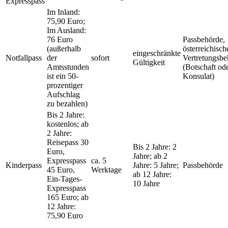
Expresspass
Im Inland:
75,90 Euro;
Im Ausland:
76 Euro
Passbehörde,
(außerhalb
österreichisch
eingeschränkte
Notfallpass
der
sofort
Vertretungsbe
Gültigkeit
Amtsstunden
(Botschaft od
ist ein 50-
Konsulat)
prozentiger
Aufschlag
zu bezahlen)
Bis 2 Jahre:
kostenlos; ab
2 Jahre:
Reisepass 30
Bis 2 Jahre: 2
Euro,
Jahre; ab 2
Expresspass
ca. 5
Kinderpass
Jahre: 5 Jahre;
Passbehörde
45 Euro,
Werktage
ab 12 Jahre:
Ein-Tages-
10 Jahre
Expresspass
165 Euro; ab
12 Jahre:
75,90 Euro