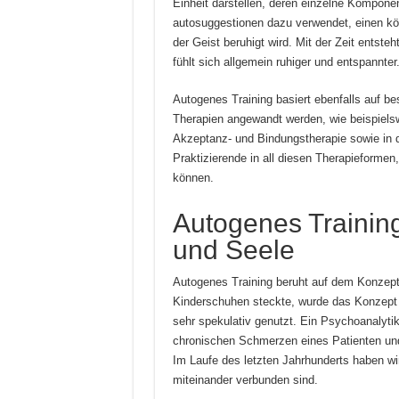
Einheit darstellen, deren einzelne Kompone
autosuggestionen dazu verwendet, einen kö
der Geist beruhigt wird. Mit der Zeit entst
fühlt sich allgemein ruhiger und entspannter
Autogenes Training basiert ebenfalls auf b
Therapien angewandt werden, wie beispielsw
Akzeptanz- und Bindungstherapie sowie in d
Praktizierende in all diesen Therapieform
können.
Autogenes Training
und Seele
Autogenes Training beruht auf dem Konzept
Kinderschuhen steckte, wurde das Konzept 
sehr spekulativ genutzt. Ein Psychoanalyt
chronischen Schmerzen eines Patienten und
Im Laufe des letzten Jahrhunderts haben wir
miteinander verbunden sind.