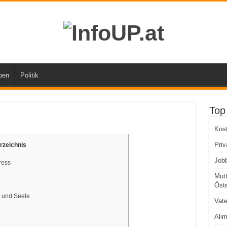
ben
Politik
Top
Kos
Priv
rzeichnis
Jobb
ress
Mutt
Öste
t und Seele
Vate
Alim