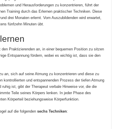
oblemen und Herausforderungen zu konzentrieren, führt der
en Training durch das Erlernen praktischer Techniken. Diese
und drei Monaten erlernt. Vom Auszubildenden wird erwartet,
tens fünfzehn Minuten übt.
lernen
ut den Praktizierenden an, in einer bequemen Position zu sitzen
hige Entspannung fördern, wobei es wichtig ist, dass sie den
azu an, sich auf seine Atmung zu konzentrieren und diese zu
nen kontrollierten und entspannenden Prozess der tiefen Atmung
ruhig ist, gibt der Therapeut verbale Hinweise vor, die die
immte Teile seines Körpers lenken. In jeder Phase des
mten Körperteil beziehungsweise Körperfunktion.
egel auf die folgenden
sechs Techniken
: