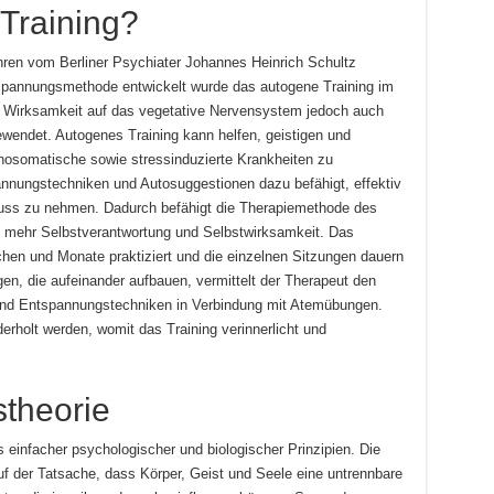
Training?
hren vom Berliner Psychiater Johannes Heinrich Schultz
ntspannungsmethode entwickelt wurde das autogene Training im
n Wirksamkeit auf das vegetative Nervensystem jedoch auch
wendet. Autogenes Training kann helfen, geistigen und
hosomatische sowie stressinduzierte Krankheiten zu
annungstechniken und Autosuggestionen dazu befähigt, effektiv
fluss zu nehmen. Dadurch befähigt die Therapiemethode des
u mehr Selbstverantwortung und Selbstwirksamkeit. Das
chen und Monate praktiziert und die einzelnen Sitzungen dauern
en, die aufeinander aufbauen, vermittelt der Therapeut den
nd Entspannungstechniken in Verbindung mit Atemübungen.
rholt werden, womit das Training verinnerlicht und
stheorie
s einfacher psychologischer und biologischer Prinzipien. Die
f der Tatsache, dass Körper, Geist und Seele eine untrennbare