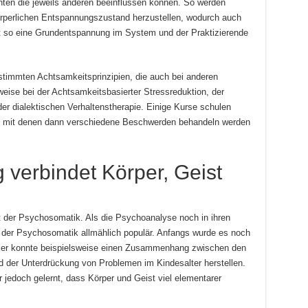
nten die jeweils anderen beeinflussen können. So werden
rperlichen Entspannungszustand herzustellen, wodurch auch
eht so eine Grundentspannung im System und der Praktizierende
.
estimmten Achtsamkeitsprinzipien, die auch bei anderen
eise bei der Achtsamkeitsbasierter Stressreduktion, der
er dialektischen Verhaltenstherapie. Einige Kurse schulen
en, mit denen dann verschiedene Beschwerden behandeln werden
 verbindet Körper, Geist
 der Psychosomatik. Als die Psychoanalyse noch in ihren
der Psychosomatik allmählich populär. Anfangs wurde es noch
iker konnte beispielsweise einen Zusammenhang zwischen den
 der Unterdrückung von Problemen im Kindesalter herstellen.
 jedoch gelernt, dass Körper und Geist viel elementarer