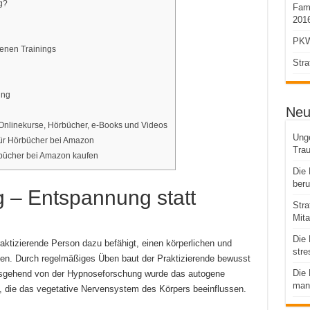
g?
Fami
2016
PKW
nen Trainings
Stra
ing
Neu
Onlinekurse, Hörbücher, e-Books und Videos
Unge
ür Hörbücher bei Amazon
Tra
rbücher bei Amazon kaufen
Die 
beru
 – Entspannung statt
Stra
Mita
Die 
raktizierende Person dazu befähigt, einen körperlichen und
stre
en. Durch regelmäßiges Üben baut der Praktizierende bewusst
Die 
usgehend von der Hypnoseforschung wurde das autogene
man 
n, die das vegetative Nervensystem des Körpers beeinflussen.