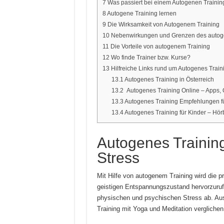
7
Was passiert bei einem Autogenen Trainin
8
Autogene Training lernen
9
Die Wirksamkeit von Autogenem Training
10
Nebenwirkungen und Grenzen des autoge
11
Die Vorteile von autogenem Training
12
Wo finde Trainer bzw. Kurse?
13
Hilfreiche Links rund um Autogenes Train
13.1
Autogenes Training in Österreich
13.2
Autogenes Training Online – Apps, 
13.3
Autogenes Training Empfehlungen f
13.4
Autogenes Training für Kinder – Hö
Autogenes Training
Stress
Mit Hilfe von autogenem Training wird die p
geistigen Entspannungszustand hervorzuruf
physischen und psychischen Stress ab. A
Training mit Yoga und Meditation vergliche