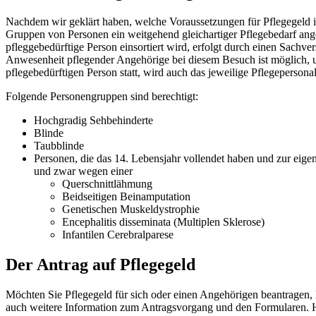
Nachdem wir geklärt haben, welche Voraussetzungen für Pflegegeld in 
Gruppen von Personen ein weitgehend gleichartiger Pflegebedarf ange
pfleggebedürftige Person einsortiert wird, erfolgt durch einen Sachv
Anwesenheit pflegender Angehörige bei diesem Besuch ist möglich, u
pflegebedürftigen Person statt, wird auch das jeweilige Pflegepersona
Folgende Personengruppen sind berechtigt:
Hochgradig Sehbehinderte
Blinde
Taubblinde
Personen, die das 14. Lebensjahr vollendet haben und zur eige
und zwar wegen einer
Querschnittlähmung
Beidseitigen Beinamputation
Genetischen Muskeldystrophie
Encephalitis disseminata (Multiplen Sklerose)
Infantilen Cerebralparese
Der Antrag auf Pflegegeld
Möchten Sie Pflegegeld für sich oder einen Angehörigen beantragen, 
auch weitere Information zum Antragsvorgang und den Formularen. Hi