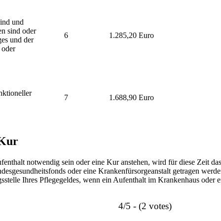
sind und
en sind oder
6
1.285,20 Euro
ges und der
 oder
ktioneller
7
1.688,90 Euro
 Kur
nthalt notwendig sein oder eine Kur anstehen, wird für diese Zeit das
Landesgesundheitsfonds oder eine Krankenfürsorgeanstalt getragen wer
gsstelle Ihres Pflegegeldes, wenn ein Aufenthalt im Krankenhaus oder e
4/5 - (2 votes)