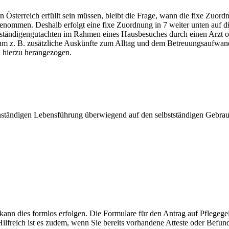
Österreich erfüllt sein müssen, bleibt die Frage, wann die fixe Zuordn
nommen. Deshalb erfolgt eine fixe Zuordnung in 7 weiter unten auf die
erständigengutachten im Rahmen eines Hausbesuches durch einen Arzt od
m z. B. zusätzliche Auskünfte zum Alltag und dem Betreuungsaufwand zu
l hierzu herangezogen.
nständigen Lebensführung überwiegend auf den selbstständigen Gebrauc
kann dies formlos erfolgen. Die Formulare für den Antrag auf Pflegege
lfreich ist es zudem, wenn Sie bereits vorhandene Atteste oder Befun