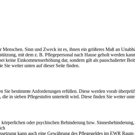
iger Menschen. Sinn und Zweck ist es, ihnen ein größeres Maß an Unab
terstützung, mit dem z. B. Pflegepersonal nach Hause geholt werden 
erbei keine Einkommenserhöhung dar, sondern gilt als pauschalierter Be
 Sie weiter unten auf dieser Seite finden.
en Sie bestimmte Anforderungen erfüllen. Diese werden vorab überprüf
 die in sieben Pflegestufen unterteilt wird. Diese finden Sie weiter unt
en, körperlichen oder psychischen Behinderung bzw. Sinnesbehinderung,
ich
raussetzung kann auch eine Gewährung des Pflegegeldes im EWR Raum 