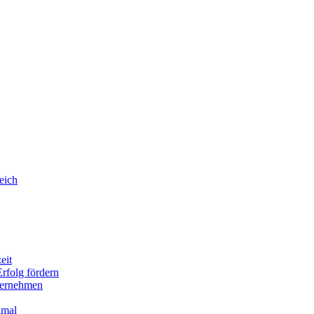
eich
eit
rfolg fördern
nternehmen
imal