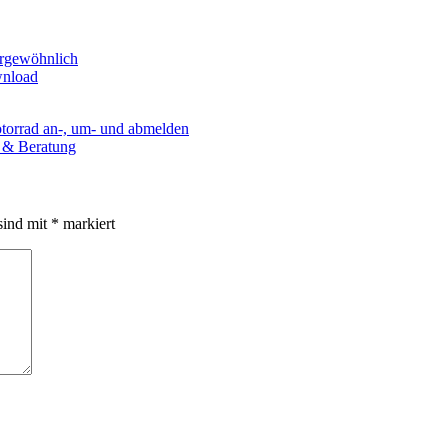
ergewöhnlich
wnload
torrad an-, um- und abmelden
e & Beratung
sind mit
*
markiert