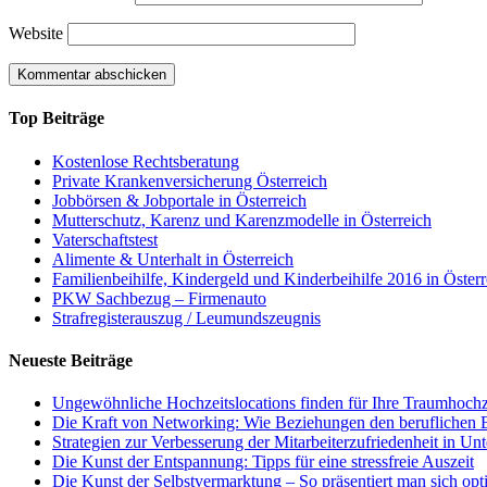
Website
Top Beiträge
Kostenlose Rechtsberatung
Private Krankenversicherung Österreich
Jobbörsen & Jobportale in Österreich
Mutterschutz, Karenz und Karenzmodelle in Österreich
Vaterschaftstest
Alimente & Unterhalt in Österreich
Familienbeihilfe, Kindergeld und Kinderbeihilfe 2016 in Österr
PKW Sachbezug – Firmenauto
Strafregisterauszug / Leumundszeugnis
Neueste Beiträge
Ungewöhnliche Hochzeitslocations finden für Ihre Traumhochz
Die Kraft von Networking: Wie Beziehungen den beruflichen E
Strategien zur Verbesserung der Mitarbeiterzufriedenheit in U
Die Kunst der Entspannung: Tipps für eine stressfreie Auszeit
Die Kunst der Selbstvermarktung – So präsentiert man sich opt