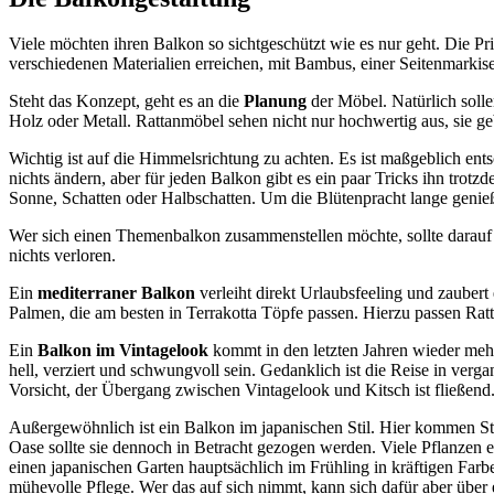
Viele möchten ihren Balkon so sichtgeschützt wie es nur geht. Die Pri
verschiedenen Materialien erreichen, mit Bambus, einer Seitenmarkis
Steht das Konzept, geht es an die
Planung
der Möbel. Natürlich soll
Holz oder Metall. Rattanmöbel sehen nicht nur hochwertig aus, sie 
Wichtig ist auf die Himmelsrichtung zu achten. Es ist maßgeblich ent
nichts ändern, aber für jeden Balkon gibt es ein paar Tricks ihn tro
Sonne, Schatten oder Halbschatten. Um die Blütenpracht lange genieß
Wer sich einen Themenbalkon zusammenstellen möchte, sollte darauf a
nichts verloren.
Ein
mediterraner Balkon
verleiht direkt Urlaubsfeeling und zauber
Palmen, die am besten in Terrakotta Töpfe passen. Hierzu passen Rat
Ein
Balkon im Vintagelook
kommt in den letzten Jahren wieder mehr
hell, verziert und schwungvoll sein. Gedanklich ist die Reise in ver
Vorsicht, der Übergang zwischen Vintagelook und Kitsch ist fließend
Außergewöhnlich ist ein Balkon im japanischen Stil. Hier kommen Ste
Oase sollte sie dennoch in Betracht gezogen werden. Viele Pflanzen
einen japanischen Garten hauptsächlich im Frühling in kräftigen Far
mühevolle Pflege. Wer das auf sich nimmt, kann sich dafür aber über