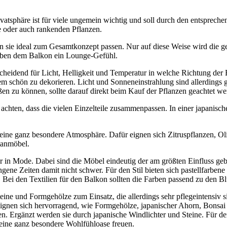
vatsphäre ist für viele ungemein wichtig und soll durch den entsprechen
e oder auch rankenden Pflanzen.
en sie ideal zum Gesamtkonzept passen. Nur auf diese Weise wird die g
geben dem Balkon ein Lounge-Gefühl.
scheidend für Licht, Helligkeit und Temperatur in welche Richtung der 
tzdem schön zu dekorieren. Licht und Sonneneinstrahlung sind allerdings
en zu können, sollte darauf direkt beim Kauf der Pflanzen geachtet we
chten, dass die vielen Einzelteile zusammenpassen. In einer japanisc
t eine ganz besondere Atmosphäre. Dafür eignen sich Zitruspflanzen, 
tanmöbel.
 in Mode. Dabei sind die Möbel eindeutig der am größten Einfluss geben
gangene Zeiten damit nicht schwer. Für den Stil bieten sich pastellfar
. Bei den Textilien für den Balkon sollten die Farben passend zu den B
ine und Formgehölze zum Einsatz, die allerdings sehr pflegeintensiv s
 eignen sich hervorragend, wie Formgehölze, japanischer Ahorn, Bonsai
ben. Ergänzt werden sie durch japanische Windlichter und Steine. Für
 eine ganz besondere Wohlfühloase freuen.