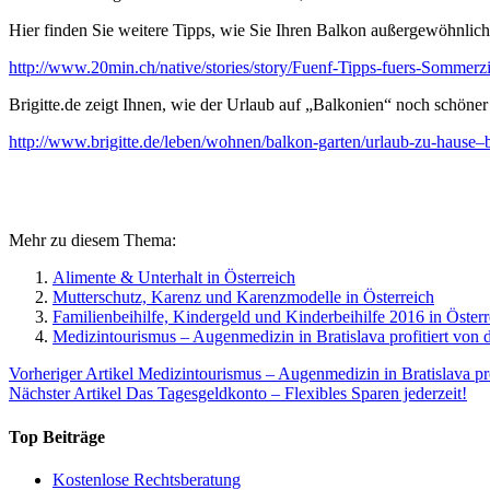
Hier finden Sie weitere Tipps, wie Sie Ihren Balkon außergewöhnlich
http://www.20min.ch/native/stories/story/Fuenf-Tipps-fuers-Somme
Brigitte.de zeigt Ihnen, wie der Urlaub auf „Balkonien“ noch schöner
http://www.brigitte.de/leben/wohnen/balkon-garten/urlaub-zu-hause
Mehr zu diesem Thema:
Alimente & Unterhalt in Österreich
Mutterschutz, Karenz und Karenzmodelle in Österreich
Familienbeihilfe, Kindergeld und Kinderbeihilfe 2016 in Österr
Medizintourismus – Augenmedizin in Bratislava profitiert von d
Vorheriger Artikel
Medizintourismus – Augenmedizin in Bratislava prof
Nächster Artikel
Das Tagesgeldkonto – Flexibles Sparen jederzeit!
Top Beiträge
Kostenlose Rechtsberatung