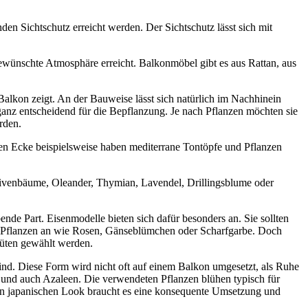
den Sichtschutz erreicht werden. Der Sichtschutz lässt sich mit
ewünschte Atmosphäre erreicht. Balkonmöbel gibt es aus Rattan, aus
Balkon zeigt. An der Bauweise lässt sich natürlich im Nachhinein
 ganz entscheidend für die Bepflanzung. Je nach Pflanzen möchten sie
rden.
hen Ecke beispielsweise haben mediterrane Tontöpfe und Pflanzen
Olivenbäume, Oleander, Thymian, Lavendel, Drillingsblume oder
de Part. Eisenmodelle bieten sich dafür besonders an. Sie sollten
bene Pflanzen an wie Rosen, Gänseblümchen oder Scharfgarbe. Doch
lüten gewählt werden.
ind. Diese Form wird nicht oft auf einem Balkon umgesetzt, als Ruhe
 und auch Azaleen. Die verwendeten Pflanzen blühen typisch für
 den japanischen Look braucht es eine konsequente Umsetzung und