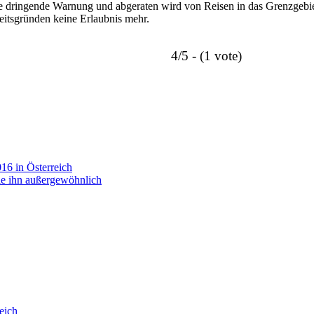
ine dringende Warnung und abgeraten wird von Reisen in das Grenzgebi
heitsgründen keine Erlaubnis mehr.
4/5 - (1 vote)
16 in Österreich
ie ihn außergewöhnlich
eich