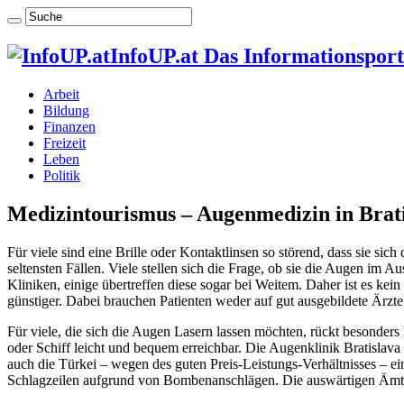
InfoUP.at Das Informationsport
Arbeit
Bildung
Finanzen
Freizeit
Leben
Politik
Medizintourismus – Augenmedizin in Bratis
Für viele sind eine Brille oder Kontaktlinsen so störend, dass sie s
seltensten Fällen. Viele stellen sich die Frage, ob sie die Augen im 
Kliniken, einige übertreffen diese sogar bei Weitem. Daher ist es kei
günstiger. Dabei brauchen Patienten weder auf gut ausgebildete Ärzt
Für viele, die sich die Augen Lasern lassen möchten, rückt besonders
oder Schiff leicht und bequem erreichbar. Die Augenklinik Bratislava
auch die Türkei – wegen des guten Preis-Leistungs-Verhältnisses – ein
Schlagzeilen aufgrund von Bombenanschlägen. Die auswärtigen Ämte