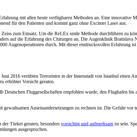
 Erfahrung mit allen heute verfügbaren Methoden an. Eine innovative M
honend für den Patienten und kommt ganz ohne Excimer Laser aus.
Zeiss zum Einsatz. Um die ReLEx smile Methode durchführen zu könne
nders auf die Erfahrung des Chirurgen an. Die Augenklinik Bratislava N
3.000 Augenoperationen durch. Mit dieser eindrucksvollen Erfahrung ist
ni 2016 verübten Terroristen in der Innenstadt von Istanbul einen An
zu erhöhter Vorsicht geraten.
 Deutschen Fluggesellschaften empfohlen wurde, den Flughafen bis au
t gewaltsamen Auseinandersetzungen zu rechnen ist. Die Gefahr vor ter
n der Türkei geraten, besonders
vorsichtig und aufmerksam
zu sein. Spe
mlungen ausgesprochen.