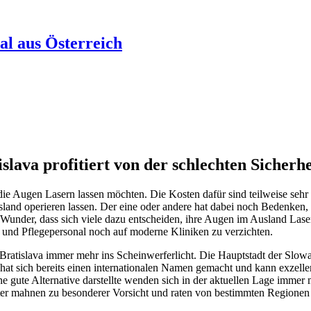
al aus Österreich
lava profitiert von der schlechten Sicherhe
ich die Augen Lasern lassen möchten. Die Kosten dafür sind teilweise 
Ausland operieren lassen. Der eine oder andere hat dabei noch Bedenken,
n Wunder, dass sich viele dazu entscheiden, ihre Augen im Ausland Lase
e und Pflegepersonal noch auf moderne Kliniken zu verzichten.
 Bratislava immer mehr ins Scheinwerferlicht. Die Hauptstadt der Slow
 hat sich bereits einen internationalen Namen gemacht und kann exzell
e gute Alternative darstellte wenden sich in der aktuellen Lage immer me
r mahnen zu besonderer Vorsicht und raten von bestimmten Regionen 