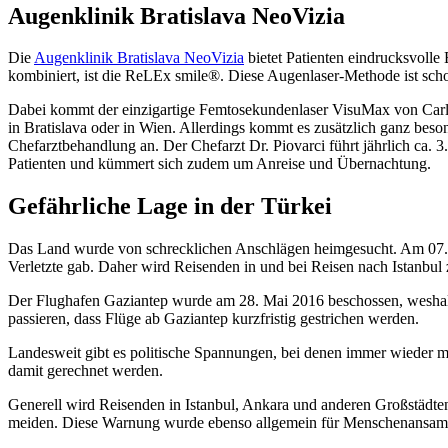
Augenklinik Bratislava NeoVizia
Die
Augenklinik Bratislava NeoVizia
bietet Patienten eindrucksvolle
kombiniert, ist die ReLEx smile®. Diese Augenlaser-Methode ist sc
Dabei kommt der einzigartige Femtosekundenlaser VisuMax von Carl 
in Bratislava oder in Wien. Allerdings kommt es zusätzlich ganz beso
Chefarztbehandlung an. Der Chefarzt Dr. Piovarci führt jährlich ca. 
Patienten und kümmert sich zudem um Anreise und Übernachtung.
Gefährliche Lage in der Türkei
Das Land wurde von schrecklichen Anschlägen heimgesucht. Am 07. Ju
Verletzte gab. Daher wird Reisenden in und bei Reisen nach Istanbul 
Der Flughafen Gaziantep wurde am 28. Mai 2016 beschossen, weshalb
passieren, dass Flüge ab Gaziantep kurzfristig gestrichen werden.
Landesweit gibt es politische Spannungen, bei denen immer wieder mi
damit gerechnet werden.
Generell wird Reisenden in Istanbul, Ankara und anderen Großstädte
meiden. Diese Warnung wurde ebenso allgemein für Menschenansam